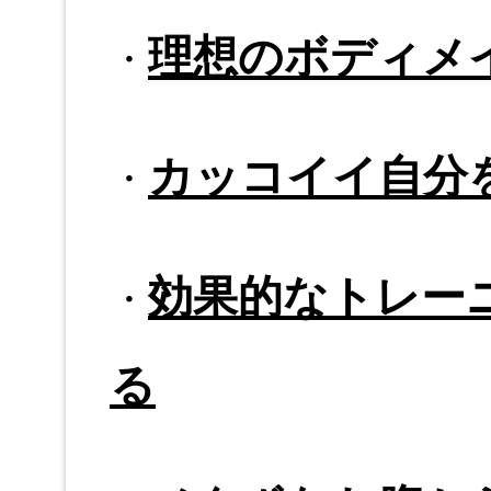
理想のボディメ
・
カッコイイ自分
・
効果的なトレー
・
る