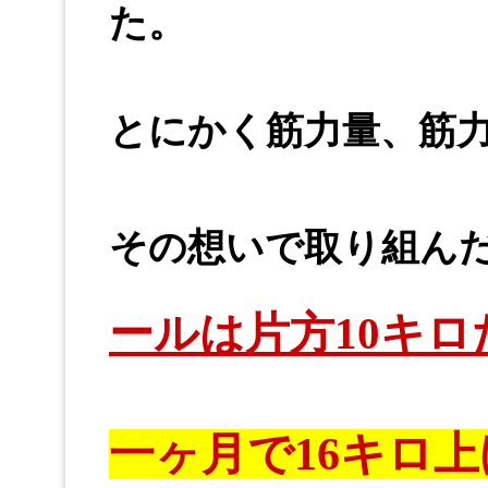
た。
とにかく筋力量、筋
その想いで取り組ん
ールは片方10キ
一ヶ月で16キロ